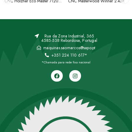
CNC Holzher Eco Master 7120
CNC Masterwood Winner 2.45K
520
Rua da Zona Industrial, 365
4585-538 Rebordosa, Portugal
maquinas.saomarcos@sapo.pt
+351 224 110 617*
*Chamada para rede fixa nacional